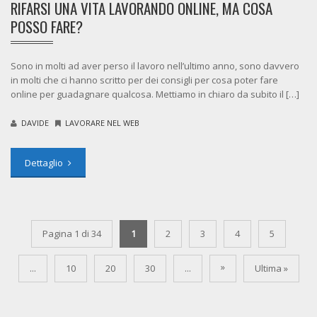
RIFARSI UNA VITA LAVORANDO ONLINE, MA COSA
POSSO FARE?
Sono in molti ad aver perso il lavoro nell’ultimo anno, sono davvero
in molti che ci hanno scritto per dei consigli per cosa poter fare
online per guadagnare qualcosa. Mettiamo in chiaro da subito il […]
DAVIDE
LAVORARE NEL WEB
Dettaglio
Pagina 1 di 34
1
2
3
4
5
»
...
10
20
30
...
Ultima »