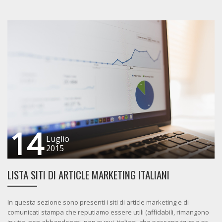
14
Luglio
2015
LISTA SITI DI ARTICLE MARKETING ITALIANI
In questa sezione sono presenti i siti di article marketing e di
comunicati stampa che reputiamo essere utili (affidabili, rimangono
in vita, non abbandonati, non nuovi, italiani, che passano trust o pr,