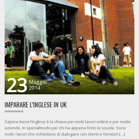
23
Maggio
2014
IMPARARE L’INGLESE IN UK
Sapere bene l’inglese è la chiave per molti lavori online e per molte
aziende, in specialmodo per chi ha appena finito le scuole. Sono
molti i lavori che richiedono di dialogare con clienti e fornitori […]